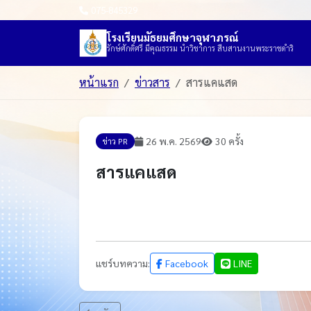
075-845329
โรงเรียนมัธยมศึกษาจุฬาภรณ์
รักษ์ศักดิ์ศรี มีคุณธรรม นำวิชาการ สืบสานงานพระราชดำริ
หน้าแรก
ข่าวสาร
สารแคแสด
26 พ.ค. 2569
30 ครั้ง
ข่าว PR
สารแคแสด
แชร์บทความ:
Facebook
LINE